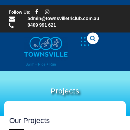
Skip
to
Follow Us:
content
admin@townsvilletriclub.com.au
0409 991 621
Swim + Ride + Run
Projects
Our Projects